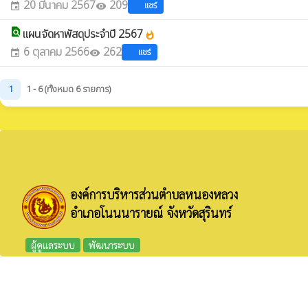
20 มีนาคม 2567
209
แชร์
event
visibility
find_in_page
แผนจัดหาพัสดุประจำปี 2567
whatshot
6 ตุลาคม 2566
262
แชร์
event
visibility
1
1 - 6 (ทั้งหมด 6 รายการ)
องค์การบริหารส่วนตำบลหนองหลวง
อำเภอโนนนารายณ์ จังหวัดสุรินทร์
ผู้ดูแลระบบ
พัฒนาระบบ