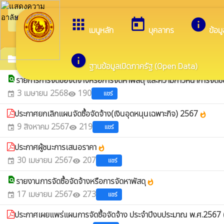
arrow_back_ios
ยินดีต้อนรับสู่เว
กลับเมนูหลัก
apps
today
info
เมนูหลัก
บุคลากร
ข้อม
info
แผนการจัดซื้อจัดจ้าง
folder
ฐานข้อมูลเปิดภาครัฐ (Open Data)
find_in_page
รายการการจัดซื้อจัดจ้างหรือการจัดหาพัสดุ และความก้าวหน้าการจัดซื
3 เมษายน 2568
190
แชร์
event
visibility
ประกาศยกเลิกแผนจัดซื้อจัดจ้าง(เงินอุดหนุนเฉพาะกิจ) 2567
whatshot
9 สิงหาคม 2567
219
แชร์
event
visibility
ประกาศผู้ชนะการเสนอราคา
whatshot
30 เมษายน 2567
207
แชร์
event
visibility
find_in_page
รายงานการจัดซื้อจัดจ้างหรือการจัดหาพัสดุ
whatshot
17 เมษายน 2567
273
แชร์
event
visibility
ประกาศเผยแพร่แผนการจัดซื้อจัดจ้าง ประจำปีงบประมาณ พ.ศ.2567 (เ