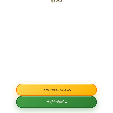
สุรินทร์
ลงนามถวายพระพร
เข้าสู่เว็บไซต์ →